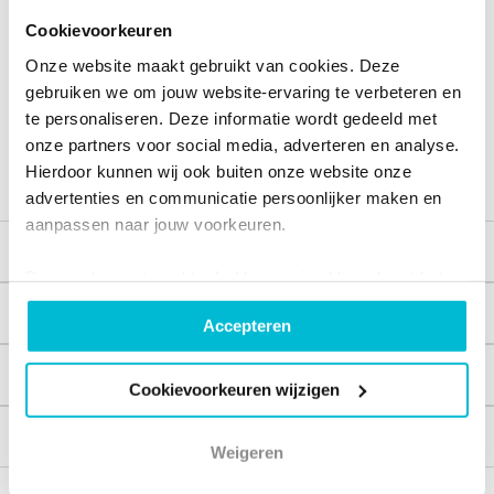
Deze kenmerken van Flexi vind je geweldig:
Cookievoorkeuren
Onze website maakt gebruikt van cookies. Deze
Optimale traancirculatie
gebruiken we om jouw website-ervaring te verbeteren en
Aanbevolen bij plus-sterkten
te personaliseren. Deze informatie wordt gedeeld met
onze partners voor social media, adverteren en analyse.
Ideale lens voor een kleine lidspleet
Hierdoor kunnen wij ook buiten onze website onze
advertenties en communicatie persoonlijker maken en
aanpassen naar jouw voorkeuren.
Voor wie?
Door op 'accepteren' te drukken ga je akkoord met het
plaatsen van al onze cookies. Je kunt bij
Veiligheid
Accepteren
'cookievoorkeuren wijzigen' zelf aangeven welke cookies
jouw akkoord krijgen. En door te 'weigeren' worden alleen
Vloeistof
de functionele cookies geplaatst. Bekijk
Cookievoorkeuren wijzigen
onze cookieverklaring voor meer informatie.
Voor professionals
Weigeren