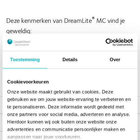
®
Deze kenmerken van DreamLite
MC vind je
geweldig:
Speciaal geleverd voor myopie
management
Toestemming
Details
Over
Volledige vrijheid bij sport en spel
Overdag geen bril of lenzen meer nodig
Cookievoorkeuren
Onze website maakt gebruikt van cookies. Deze
gebruiken we om jouw website-ervaring te verbeteren en
Voor wie?
te personaliseren. Deze informatie wordt gedeeld met
onze partners voor social media, adverteren en analyse.
Hierdoor kunnen wij ook buiten onze website onze
Werking
advertenties en communicatie persoonlijker maken en
aanpassen naar jouw voorkeuren.