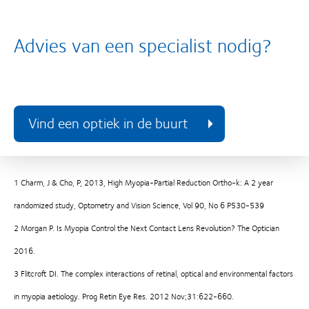
Advies van een specialist nodig?
Vind een optiek in de buurt
1 Charm, J & Cho, P, 2013, High Myopia-Partial Reduction Ortho-k: A 2 year
randomized study, Optometry and Vision Science, Vol 90, No 6 P530-539
2 Morgan P. Is Myopia Control the Next Contact Lens Revolution? The Optician
2016.
3 Flitcroft DI. The complex interactions of retinal, optical and environmental factors
in myopia aetiology. Prog Retin Eye Res. 2012 Nov;31:622-660.