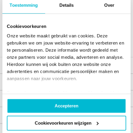
geweldig:
Toestemming
Details
Over
De eerste keus scleralens
Cookievoorkeuren
Goede oplossing bij irregulaire cornea’s
Onze website maakt gebruikt van cookies. Deze
Comfortabel
gebruiken we om jouw website-ervaring te verbeteren en
te personaliseren. Deze informatie wordt gedeeld met
onze partners voor social media, adverteren en analyse.
Hierdoor kunnen wij ook buiten onze website onze
Voor wie?
advertenties en communicatie persoonlijker maken en
aanpassen naar jouw voorkeuren.
Werking
Door op 'accepteren' te drukken ga je akkoord met het
Veiligheid
plaatsen van al onze cookies. Je kunt bij
Accepteren
'cookievoorkeuren wijzigen' zelf aangeven welke cookies
jouw akkoord krijgen. En door te 'weigeren' worden alleen
Vloeistof
de functionele cookies geplaatst. Bekijk
Cookievoorkeuren wijzigen
onze cookieverklaring voor meer informatie.
Voor professionals