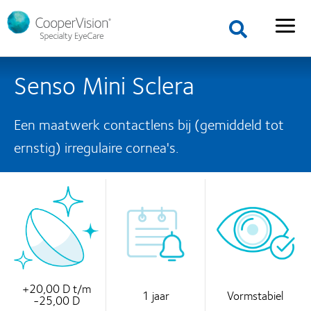
Senso Mini Sclera
Een maatwerk contactlens bij (gemiddeld tot
ernstig) irregulaire cornea's.
+20,00 D t/m
1 jaar
Vormstabiel
-25,00 D