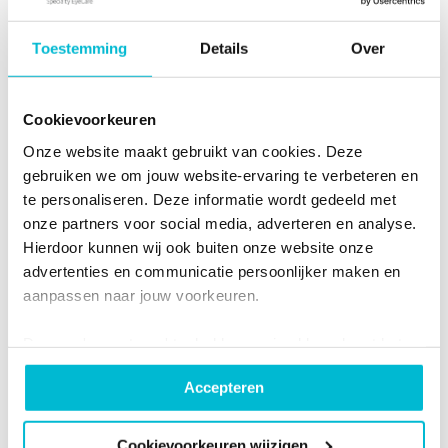
Gelukkig zijn er manieren om bijziendheid te
remmen en voor kinderogen te zorgen.
Toestemming
Details
Over
Lees verder
Cookievoorkeuren
Onze website maakt gebruikt van cookies. Deze
Multifocale contactlenzen
gebruiken we om jouw website-ervaring te verbeteren en
te personaliseren. Deze informatie wordt gedeeld met
onze partners voor social media, adverteren en analyse.
Moeite met het lezen van de kleine lettertjes?
Hierdoor kunnen wij ook buiten onze website onze
Geen zorgen, bijna iedereen krijgt hiermee te
advertenties en communicatie persoonlijker maken en
maken. Dit heet presbyopie en begint meestal
aanpassen naar jouw voorkeuren.
vanaf 40-jarige leeftijd. Dit merk je vooral goed
Door op 'accepteren' te drukken ga je akkoord met het
tijdens het lezen of werken op korte afstand.
plaatsen van al onze cookies. Je kunt bij
Accepteren
Kies voor multifocale contactlenzen. De hele
'cookievoorkeuren wijzigen' zelf aangeven welke cookies
jouw akkoord krijgen. En door te 'weigeren' worden alleen
dag zie je scherp, zowel veraf als dichtbij.
de functionele cookies geplaatst. Bekijk
Cookievoorkeuren wijzigen